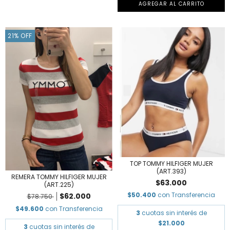
AGREGAR AL CARRITO
21
%
OFF
TOP TOMMY HILFIGER MUJER
(ART.393)
REMERA TOMMY HILFIGER MUJER
$63.000
(ART.225)
$50.400
con
Transferencia
$62.000
$78.750
$49.600
con
Transferencia
3
cuotas sin interés de
$21.000
3
cuotas sin interés de