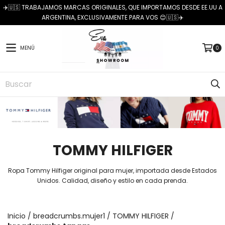
✈️🇺🇸 TRABAJAMOS MARCAS ORIGINALES, QUE IMPORTAMOS DESDE EE.UU A
ARGENTINA, EXCLUSIVAMENTE PARA VOS 😊🇺🇸✈️
MENÚ
0
TOMMY HILFIGER
Ropa Tommy Hilfiger original para mujer, importada desde Estados
Unidos. Calidad, diseño y estilo en cada prenda.
Inicio
/
breadcrumbs.mujer1
/
TOMMY HILFIGER
/