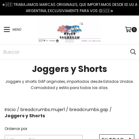
✈️🇺🇸 TRABAJAMOS MARCAS ORIGINALES, QUE IMPORTAMOS DESDE EE.UU A
ARGENTINA, EXCLUSIVAMENTE PARA VOS 😊🇺🇸✈️
MENÚ
0
Joggers y Shorts
Joggers y shorts GAP originales, importados desde Estados Unidos.
Comodidad y estilo para todos los días.
Inicio
/
breadcrumbs.mujer1
/
breadcrumbs.gap
/
Joggers y Shorts
Ordenar por