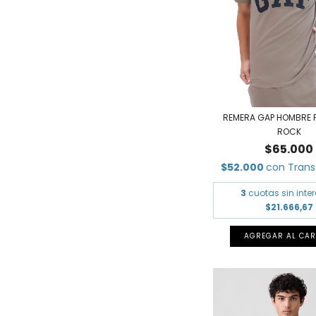
REMERA GAP HOMBRE 
ROCK
$65.000
$52.000
con
Trans
3
cuotas sin inte
$21.666,67
AGREGAR AL CAR