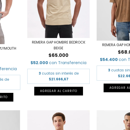
REMERA GAP HOMBRE BEDROCK
REMERA GAP HO
BEIGE
PLYMOUTH
$68.
$65.000
$54.400
con
T
$52.000
con
Transferencia
ferencia
3
cuotas sin
3
cuotas sin interés de
$22.6
$21.666,67
rés de
AGREGAR A
AGREGAR AL CARRITO
RITO