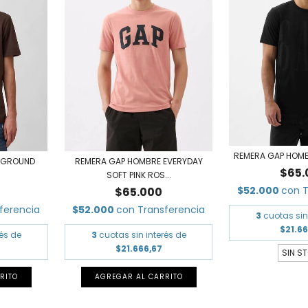
REMERA GAP HOM
 GROUND
REMERA GAP HOMBRE EVERYDAY
$65.
SOFT PINK ROS...
$52.000
con
T
$65.000
ferencia
$52.000
con
Transferencia
3
cuotas sin
$21.6
rés de
3
cuotas sin interés de
$21.666,67
SIN S
RITO
AGREGAR AL CARRITO