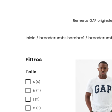
Remeras GAP originale
Inicio
breadcrumbs.hombre1
breadcrumb
/
/
Filtros
Talle
S (5)
M (11)
L (11)
Xl (6)