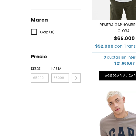
Marca
REMERA GAP HOMBR
GLOBAL
Gap (11)
$65.000
$52.000
con
Trans
Precio
3
cuotas sin inte
$21.666,67
DESDE
HASTA
AGREGAR AL CAR