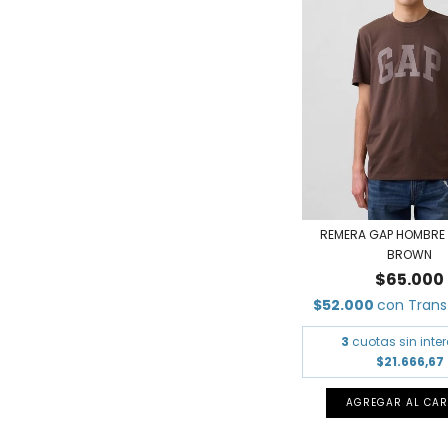
REMERA GAP HOMBRE
BROWN
$65.000
$52.000
con
Trans
3
cuotas sin inte
$21.666,67
AGREGAR AL CAR