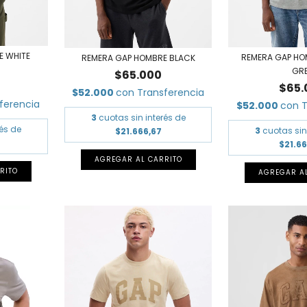
E WHITE
REMERA GAP HO
REMERA GAP HOMBRE BLACK
GR
$65.000
$65.
$52.000
con
Transferencia
ferencia
$52.000
con
T
3
cuotas sin interés de
rés de
3
cuotas sin
$21.666,67
$21.6
AGREGAR AL CARRITO
RITO
AGREGAR A