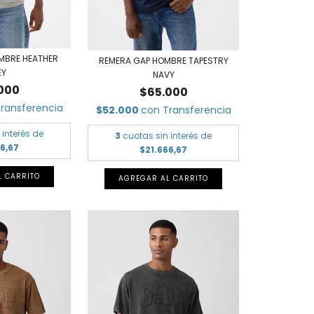
MBRE HEATHER
REMERA GAP HOMBRE TAPESTRY
EY
NAVY
000
$65.000
ransferencia
$52.000
con
Transferencia
 interés de
3
cuotas sin interés de
66,67
$21.666,67
L CARRITO
AGREGAR AL CARRITO