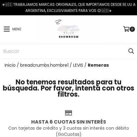
✈️🇺🇸 TRABAJAMOS MARCAS ORIGINALES, QUE IMPORTAMOS DESDE EE.UU A
ARGENTINA, EXCLUSIVAMENTE PARA VOS 😊🇺🇸✈️
MENÚ
0
Inicio
/
breadcrumbs.hombre1
/
LEVIS
/
Remeras
No tenemos resultados para tu
búsqueda. Por favor, intentá con otros
filtros.
HASTA 6 CUOTAS SIN INTERÉS
Con tarjetas de crédito y 3 cuotas sin interés con débito
(GoCuotas)