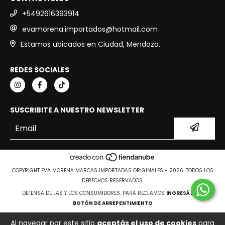
+5492616393914
evamorena.importados@hotmail.com
Estamos ubicados en Ciudad, Mendoza.
REDES SOCIALES
SUSCRIBITE A NUESTRO NEWSLETTER
COPYRIGHT EVA MORENA MARCAS IMPORTADAS ORIGINALES - 2026. TODOS LOS
DERECHOS RESERVADOS.
DEFENSA DE LAS Y LOS CONSUMIDORES. PARA RECLAMOS
INGRESÁ ACÁ.
BOTÓN DE ARREPENTIMIENTO
Al navegar por este sitio
aceptás el uso de cookies
para