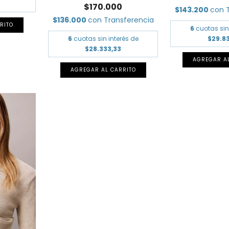
$170.000
$143.200
con
$136.000
con
Transferencia
RITO
6
cuotas sin
$29.8
6
cuotas sin interés de
$28.333,33
AGREGAR A
AGREGAR AL CARRITO