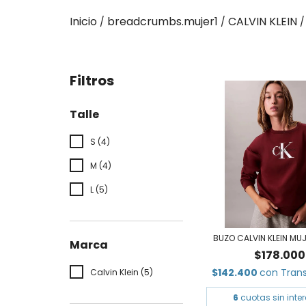
Inicio
breadcrumbs.mujer1
CALVIN KLEIN
/
/
/
Filtros
Talle
S (4)
M (4)
L (5)
BUZO CALVIN KLEIN MU
Marca
$178.000
$142.400
con
Tran
Calvin Klein (5)
6
cuotas sin inte