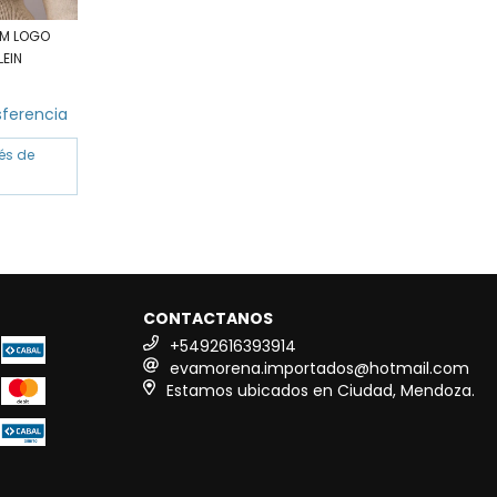
M LOGO
LEIN
sferencia
rés de
CONTACTANOS
+5492616393914
evamorena.importados@hotmail.com
Estamos ubicados en Ciudad, Mendoza.