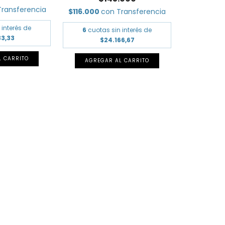
Transferencia
$116.000
con
Transferencia
 interés de
6
cuotas sin interés de
33,33
$24.166,67
L CARRITO
AGREGAR AL CARRITO