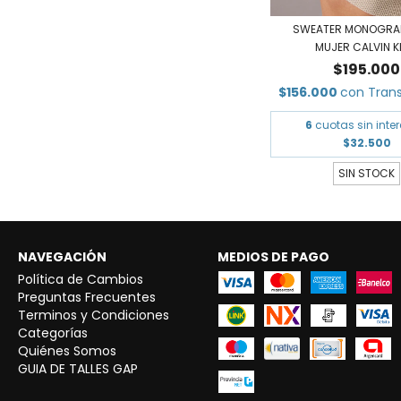
SWEATER MONOGRA
MUJER CALVIN K
$195.000
$156.000
con
Tran
6
cuotas sin inte
$32.500
SIN STOCK
NAVEGACIÓN
MEDIOS DE PAGO
Política de Cambios
Preguntas Frecuentes
Terminos y Condiciones
Categorías
Quiénes Somos
GUIA DE TALLES GAP