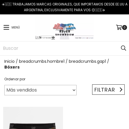
✈️🇺🇸 TRABAJAMOS MARCAS ORIGINALES, QUE IMPORTAMOS DESDE EE.UU A
ARGENTINA, EXCLUSIVAMENTE PARA VOS 😊🇺🇸✈️
MENÚ
0
Inicio
/
breadcrumbs.hombre1
/
breadcrumbs.gap1
/
Bóxers
Ordenar por
FILTRAR