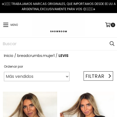
✈️🇺🇸 TRABAJAMOS MARCAS ORIGINALES, QUE IMPORTAMOS DESDE EE.UU A
ARGENTINA, EXCLUSIVAMENTE PARA VOS 😊🇺🇸✈️
MENÚ
0
Inicio
/
breadcrumbs.mujer1
/
LEVIS
Ordenar por
FILTRAR