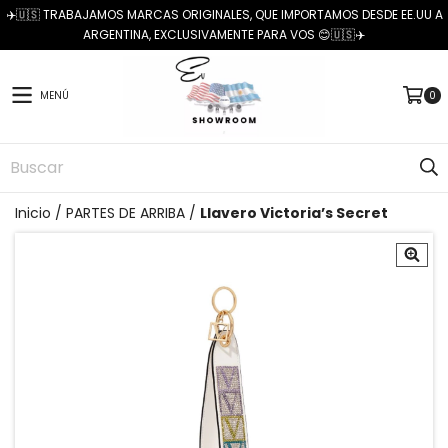
✈️🇺🇸 TRABAJAMOS MARCAS ORIGINALES, QUE IMPORTAMOS DESDE EE.UU A
ARGENTINA, EXCLUSIVAMENTE PARA VOS 😊🇺🇸✈️
MENÚ
0
Inicio
/
PARTES DE ARRIBA
/
Llavero Victoria’s Secret